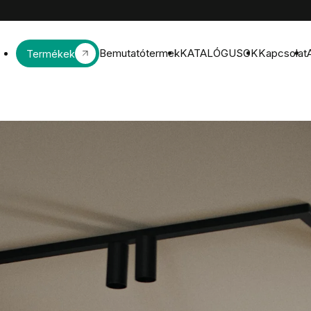
Bemutatótermek
KATALÓGUSOK
Kapcsolat
Termékek
trona główna