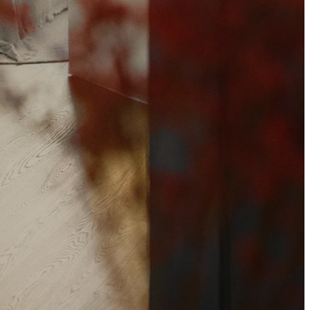
100% VÍZÁLLÓ
AJTÓTOK HYDRO
PROTECT™
Nincs többé duzzadt
ajtótok!
Beltéri ajtók