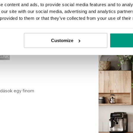
e content and ads, to provide social media features and to analy
 our site with our social media, advertising and analytics partn
 provided to them or that they’ve collected from your use of their
NEW
Customize
KÜNK
SSIC HOME
ldások egy finom
Ő SZÍN A
odern értelmezésben
N!