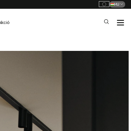
HU
Akció