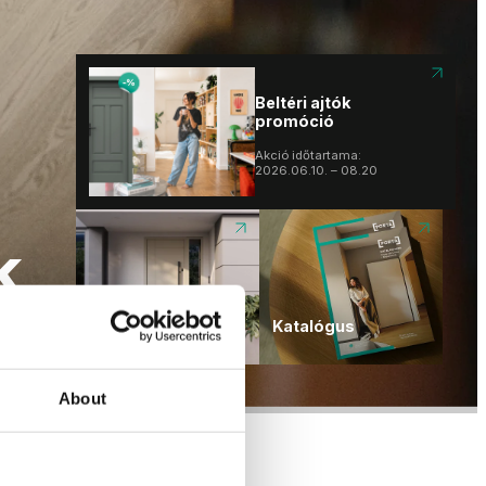
promóció
Akció időtartama:
2026.06.10. – 08.20
100% VÍZÁLLÓ
AJTÓTOK HYDRO
PROTECT™
Nincs többé duzzadt
ajtótok!
k
Beltéri ajtók
promóció
PORTA THERMO
Katalógus
Akció időtartama:
2026.06.10. – 08.20
About
100% VÍZÁLLÓ
AJTÓTOK HYDRO