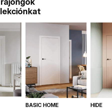
 rajongók
llekciónkat
BASIC HOME
HIDE