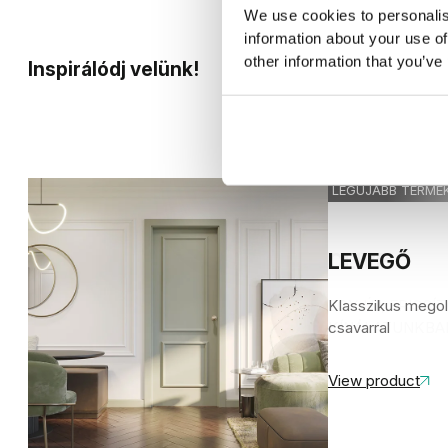
We use cookies to personalis
information about your use of
other information that you’ve
Inspirálódj velünk!
LEGÚJABB TERMÉ
MODERN CLASSIC
ÚJ
LEVEGŐ
OLIVE
PORTA CLA
Klasszikus mego
EGY ÚJ, FRISSÍT
Időtálló stílus m
csavarral
KÍNÁLATUNKBA
View product
View product