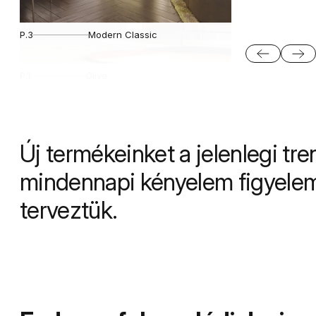
P.3
Modern Classic
A.0 táblával
Fehér
P.1
Olive
Új termékeinket a jelenlegi tr
mindennapi kényelem figyelem
terveztük.