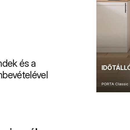
endek és a
IDŐTÁLL
bevételével
PORTA Classic 