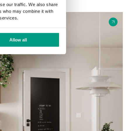
PROTECT™
se our traffic. We also share
ers who may combine it with
Nincs többé duzzadt
ajtótok!
 services.
Beltéri ajtók
promóció
Allow all
Akció időtartama:
2026.06.10. – 08.20