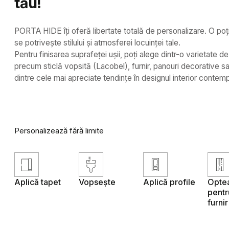
tău!
PORTA HIDE îți oferă libertate totală de personalizare. O poț
se potrivește stilului și atmosferei locuinței tale.
Pentru finisarea suprafeței ușii, poți alege dintr-o varietate d
precum sticlă vopsită (Lacobel), furnir, panouri decorative s
dintre cele mai apreciate tendințe în designul interior contem
Personalizează fără limite
Aplică tapet
Vopsește
Aplică profile
Opte
pentru
furnir