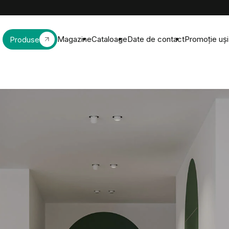
Magazine
Cataloage
Date de contact
Promoție uși 
Produse