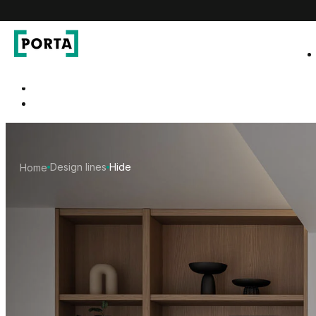
PORTA Doors RO
Go to main navigation
Go to content
Design lines
Hide
Home