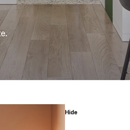
te.
Hide