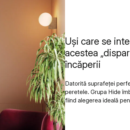
Uși care se int
acestea „disparˮ
încăperii
Datorită suprafeței perfe
peretele. Grupa Hide îmb
fiind alegerea ideală pe