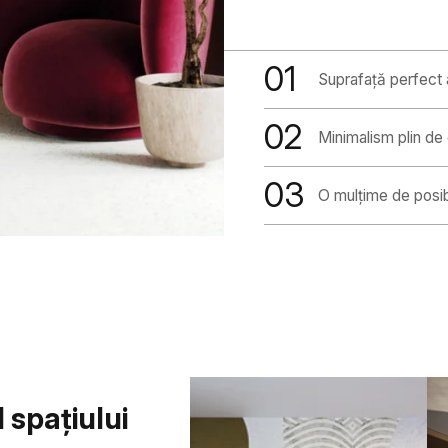
01
Suprafață perfect al
02
Minimalism plin de
03
O mulțime de posibi
 spațiului