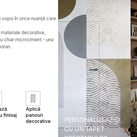
i vopsi în orice nuanță care
e materiale decorative,
au chiar microciment - una
poran.
ază
Aplică
 finisaj
panouri
PERSONALIZEAZ-O
decorative
CU UN TAPET