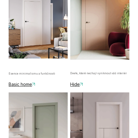
Dveře, které nechají vyniknout váš interiér
Esence minimalismu a funkčnosti
Basic home
Hide