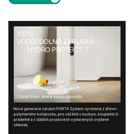
100%
VODĚODOLNÁ ZÁRUBEŇ
HYDRO PROTECT ™
Odolá hrám, které končí povodní
Nová generace zárubní PORTA System vyrobená z dřevo-
polymerního kompozitu, pro váš klid v kuchyni, koupelně či
prádelně a v dalších prostorech vystavených zvýšené
vlhkosti.
padací