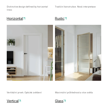
Distinctive design defined by horizontal
Tradiční konstrukce. Nová interpretace
lines
Horizontal
Rustic
Vertikální prvek. Optické zvětšení
Maximální průhlednost a více světla
Vertical
Glass