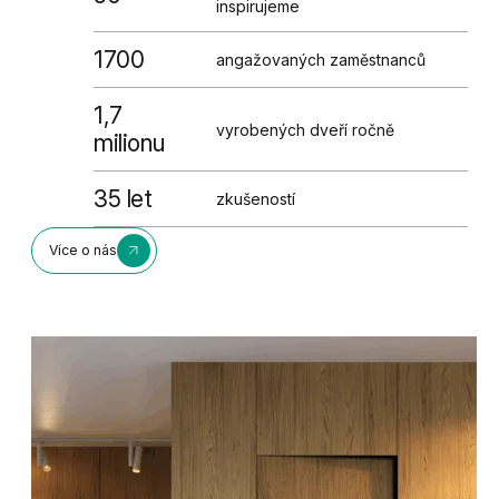
inspirujeme
1700
angažovaných zaměstnanců
1,7
vyrobených dveří ročně
milionu
35 let
zkušeností
Více o nás