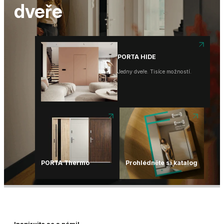
DVEŘE A ZÁRUBNĚ DO 10
dveře
DNŮ
PORTA HIDE
Jedny dveře. Tisíce možností.
100% VODĚODOLNÁ
ZÁRUBEŇ HYDRO
PROTECT™
Už žádné oteklé dveřní rámy!
PORTA Thermo
Prohlédněte si katalog
PORTA STOCK
DVEŘE A ZÁRUBNĚ DO 10
DNŮ