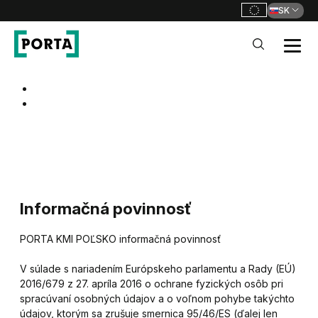
SK
PORTA Doors SK
Go to main navigation
Go to content
Informačná povinnosť
PORTA KMI POĽSKO informačná povinnosť
V súlade s nariadením Európskeho parlamentu a Rady (EÚ)
2016/679 z 27. apríla 2016 o ochrane fyzických osôb pri
spracúvaní osobných údajov a o voľnom pohybe takýchto
údajov, ktorým sa zrušuje smernica 95/46/ES (ďalej len