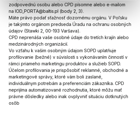
zodpovednú osobu alebo CPD písomne alebo e-mailom
na IOD_PORTA@baltis.pl (body 2, 3).
Máte právo podať sťažnosť dozornému orgánu. V Poľsku
je takýmto orgánom predseda Úradu na ochranu osobných
údajov (Stawki 2, 00-193 Varšava).
CPD neprenáša vaše osobné údaje do tretích krajín alebo
medzinárodných organizácií.
Vo vzťahu k vašim osobným údajom SOPD uplatňuje
profilovanie (bežné) v súvislosti s vykonávaním činností v
rámci priameho marketingu produktov a služieb SOPD.
Účelom profilovania je prispôsobiť reklamné, obchodné a
marketingové správy, ktoré vám boli zaslané,
individuálnym potrebám a preferenciám zákazníka. CPD
neprijíma automatizované rozhodnutia, ktoré môžu mať
právne dôsledky alebo inak ovplyvniť situáciu dotknutých
osôb