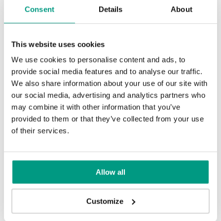
b. V rámci oprávnených záujmov SOPD budú údaje
Consent
Details
About
spracovávané až do okamihu kladného vyriešenia vašej
námietky proti spracovaniu údajov;
c. V rámci priameho marketingu budú údaje spracované,
kým nevznesiete námietku proti spracovaniu údajov na
This website uses cookies
tento účel;
We use cookies to personalise content and ads, to
Týmto vás informujeme o vašom práve:
provide social media features and to analyse our traffic.
a. prístup k vašim osobným údajom a vyžiadanie ich kópií;
b. opravu vašich osobných údajov;
We also share information about your use of our site with
c. žiadosť o obmedzenie spracovania vašich osobných
our social media, advertising and analytics partners who
údajov;
may combine it with other information that you’ve
d. odvolanie súhlasu,
provided to them or that they’ve collected from your use
e. prenosnosť údajov;
of their services.
f. vymazanie údajov, ak nie je splnený iný účel
spracovania,
g. namietať proti spracúvaniu osobných údajov na základe
oprávnených záujmov SOPD v súvislosti s Vašou osobitnou
Allow all
situáciou,
h. namietať proti spracovaniu údajov na základe
oprávnených záujmov SOPD v súvislosti s vykonávaním
Customize
aktivít priameho marketingu vrátane profilovania.
Svoje práva si môžete uplatniť tak, že sa obrátite na