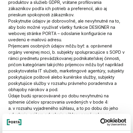
produktov a služieb GDPR, vrátane profilovania
zákazníkov podľa ich potrieb a preferencií, ako aj
prieskum spokojnosti zákazníkov.
Poskytnutie údajov je dobrovoľné, ale nevyhnutné na to,
aby bolo možné využívať všetky funkcie DESIGNER na
webovej stránke PORTA – odoslanie konfigurácie na
uvedenú e-mailovú adresu.
Príjemcami osobných údajov môžu byť: a. oprávnené
orgány verejnej moci, b. subjekty spolupracujúce s SOPD v
rámci predmetu prevádzkovanej podnikateľskej činnosti,
pričom kategóriami takýchto príjemcov môžu byť napríklad
poskytovatelia IT služieb, marketingové agentúry, subjekty
poskytujúce poštové alebo kuriérske služby, subjekty
poskytujúce služby v rozsahu právneho poradenstva a
obhajoby nárokov a pod.
Údaje budú spracovávané po dobu nevyhnutnú na
splnenie účelov spracovania uvedených v bode 4:
a. v rozsahu vyjadreného súhlasu, a to po dobu do jeho
odvolania, pričom odvolanie súhlasu nemá vplyv na
zákonnosť spracúvania údajov vykonávaného SOPD pred
jeho odvolaním;