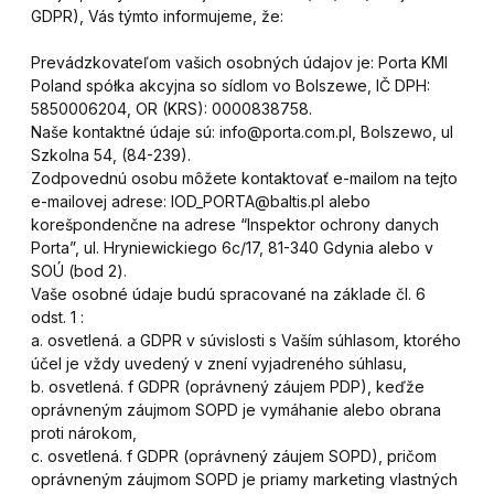
GDPR), Vás týmto informujeme, že:
Prevádzkovateľom vašich osobných údajov je: Porta KMI
Poland spółka akcyjna so sídlom vo Bolszewe, IČ DPH:
5850006204, OR (KRS): 0000838758.
Naše kontaktné údaje sú: info@porta.com.pl, Bolszewo, ul
Szkolna 54, (84-239).
Zodpovednú osobu môžete kontaktovať e-mailom na tejto
e-mailovej adrese: IOD_PORTA@baltis.pl alebo
korešpondenčne na adrese “Inspektor ochrony danych
Porta”, ul. Hryniewickiego 6c/17, 81-340 Gdynia alebo v
SOÚ (bod 2).
Vaše osobné údaje budú spracované na základe čl. 6
odst. 1 :
a. osvetlená. a GDPR v súvislosti s Vaším súhlasom, ktorého
účel je vždy uvedený v znení vyjadreného súhlasu,
b. osvetlená. f GDPR (oprávnený záujem PDP), keďže
oprávneným záujmom SOPD je vymáhanie alebo obrana
proti nárokom,
c. osvetlená. f GDPR (oprávnený záujem SOPD), pričom
oprávneným záujmom SOPD je priamy marketing vlastných