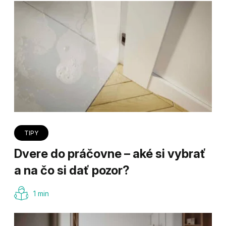
TIPY
Dvere do práčovne – aké si vybrať
a na čo si dať pozor?
1 min