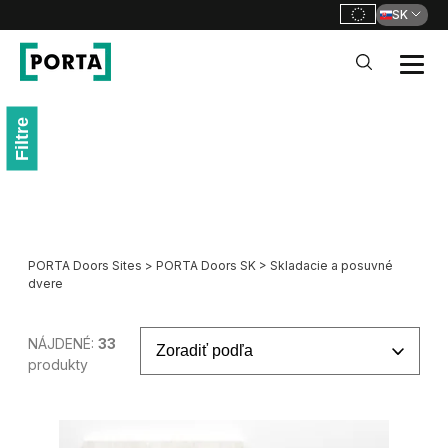
SK
PORTA Doors SK
Go to main navigation
Filtre
Go to content
PORTA Doors Sites
>
PORTA Doors SK
>
Skladacie a posuvné
dvere
NÁJDENÉ:
33
produkty