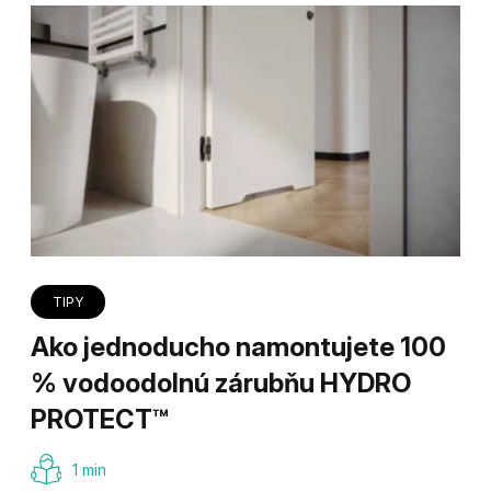
TIPY
Ako jednoducho namontujete 100
% vodoodolnú zárubňu HYDRO
PROTECT™
1 min