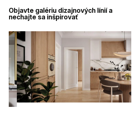
Objavte galériu dizajnových línií a
nechajte sa inšpirovať
06
/
07