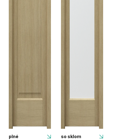
plné
so sklom