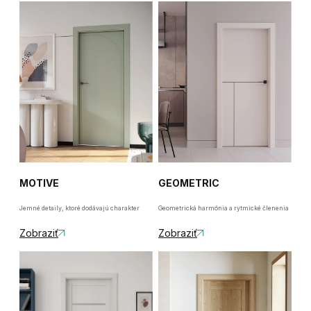
MOTIVE
GEOMETRIC
Jemné detaily, ktoré dodávajú charakter
Geometrická harmónia a rytmické členenia
Zobraziť
Zobraziť