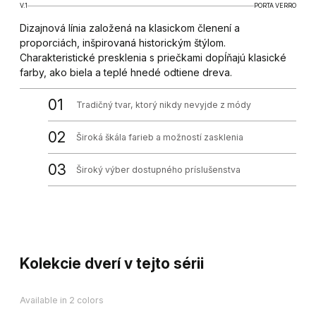
V.1
PORTA VERRO
Dizajnová línia založená na klasickom členení a
proporciách, inšpirovaná historickým štýlom.
Charakteristické presklenia s priečkami dopĺňajú klasické
farby, ako biela a teplé hnedé odtiene dreva.
01
Tradičný tvar, ktorý nikdy nevyjde z módy
02
Široká škála farieb a možností zasklenia
03
Široký výber dostupného príslušenstva
Kolekcie dverí v tejto sérii
Available in 2 colors