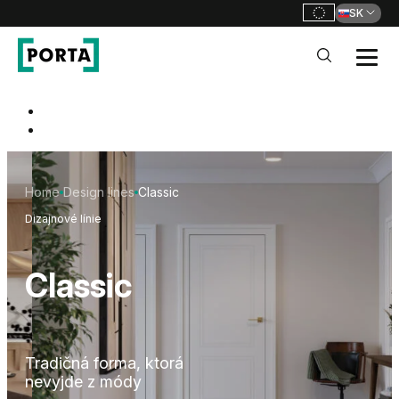
SK
PORTA Doors SK
Go to main navigation
Go to content
Home
Design lines
Classic
Dizajnové línie
Classic
Tradičná forma, ktorá
nevyjde z módy