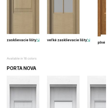
zasklievacie lišty
veľké zasklievacie lišty
plné
Available in 18 colors
PORTA NOVA