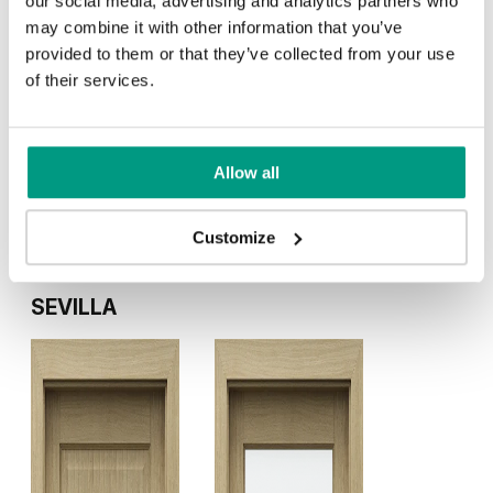
our social media, advertising and analytics partners who
may combine it with other information that you’ve
provided to them or that they’ve collected from your use
of their services.
Allow all
V.1
V.2
Customize
Available in 1 color
SEVILLA