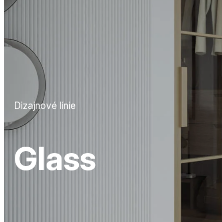
Dizajnové línie
Glass