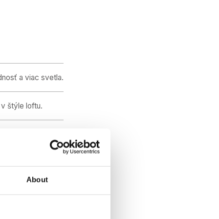
nosť a viac svetla.
 v štýle loftu.
ovaným sklom.
About