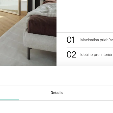
01
Maximálna priehľad
02
Ideálne pre interiér
03
S čírym alebo rýh
Details