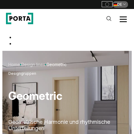
DE
PORTA Doors DE
Go to main navigation
Go to content
Home
Design lines
Geometric
Designgruppen
Geometric
Geometrische Harmonie und rhythmische
Unterteilungen