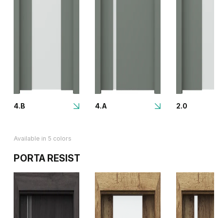
4.B
4.A
2.0
Available in 5 colors
PORTA RESIST