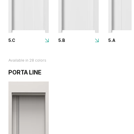
5.C
5.B
5.A
Available in 28 colors
PORTA LINE