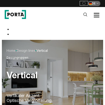
DE
PORTA Doors DE
Go to main navigation
Go to content
Home
Design lines
Vertical
Designgruppen
Vertical
Vertikaler Akzent.
Optische Vergrößerung.