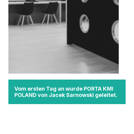
Vom ersten Tag an wurde PORTA KMI
POLAND von Jacek Sarnowski geleitet.