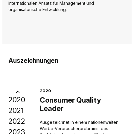
internationalen Ansatz für Management und
organisatorische Entwicklung.
Auszeichnungen
2020
2020
 2021
lity
 2023
Consumer Quality
Leader
2021
eichnungen sind
eichnungen sind
2022
e Titel, da sie
e Titel, da sie
 sich im
Ausgezeichnet in einem nationenweiten
 beim Setzen von
 beim Setzen von
er Quality Leader
Werbe-Verbraucherprobramm des
2023
ese
ese