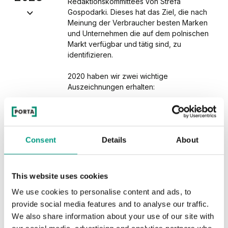
 Lorbeeren
Redaktionskommittees von Strefa
ür uns besonders
ür uns besonders
r und
Gospodarki. Dieses hat das Ziel, die nach
ermöglichen
ermöglichen
igten die Marke
Meinung der Verbraucher besten Marken
derster Front der
derster Front der
en „Innentüren“
und Unternehmen die auf dem polnischen
arken zu sein.
arken zu sein.
d
Markt verfügbar und tätig sind, zu
 (silbernes
identifizieren.
2020 haben wir zwei wichtige
rket
lity
Auszeichnungen erhalten:
Goldenes Emblem für Innentüren
r/Verbraucherlorbeer
Silbernes Emblem für Außentüren
arket Leader“ wird
rde im
henanalyse an
er Quality Leader
Consent
Details
About
, deren Produkte
geehrt.
ucherlorbeer 2022
2020
ebtesten waren.
n die globale
 Produktqualität –
Woodwork Market
 Erfolge durch die
GRAND PRIX-Titel
This website uses cookies
Leader 2020
umsätze der
 Kategorie
n.
nes Emblem und in
We use cookies to personalise content and ads, to
gstüren“ für PORTA
provide social media features and to analyse our traffic.
Der Titel „Woodwork Market Leader“ wird
lbernes Emblem
vom Zentrum für Branchenanalyse an
We also share information about your use of our site with
rket
Unternehmen vergeben, deren Produkte