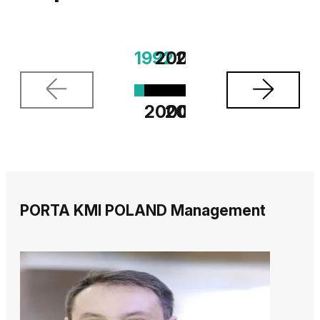
1992
2001
2003/2
2013
2020
2022
2025
2000
2003
2012
2016
2021
2023
PORTA KMI POLAND Management