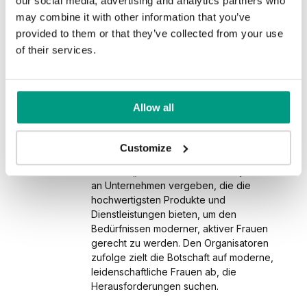
our social media, advertising and analytics partners who
lity
auf dem Markt am beliebtesten waren.
may combine it with other information that you’ve
Bestätigt werden diese Erfolge durch die
provided to them or that they’ve collected from your use
Ergebnisse der Jahresumsätze der
arket Leader“ wird
of their services.
 im
jeweiligen Unternehmen.
henanalyse an
m nationenweiten
, deren Produkte
Innovator
obramm des
ebtesten waren.
023“
von Strefa
 Erfolge durch die
2020
Allow all
das Ziel, die nach
umsätze der
Women's brand of the
her besten Marken
n.
de in der
year
uf dem polnischen
f the Year 2023“ im
Customize
ig sind, zu
 „Together for the
dem zweiten Platz
Der Titel „Women’s brand of the year“ wird
an Unternehmen vergeben, die die
chtige
hochwertigsten Produkte und
en:
Dienstleistungen bieten, um den
Bedürfnissen moderner, aktiver Frauen
nnentüren
gerecht zu werden. Den Organisatoren
Außentüren
zufolge zielt die Botschaft auf moderne,
leidenschaftliche Frauen ab, die
Herausforderungen suchen.