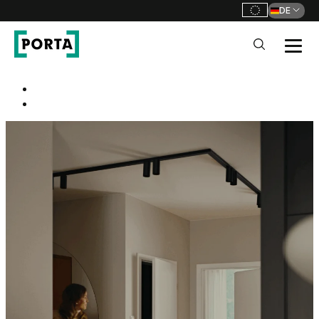
DE
PORTA Doors DE
Strona główna
Go to main navigation
PORTA HIDE
Go to content
Eine Tür. Tausende
Möglichkeiten.
100% WATERPROOF
FRAME HYDRO
PROTECT™
Nie wieder aufgequollene
Türrahmen!
PORTA HIDE