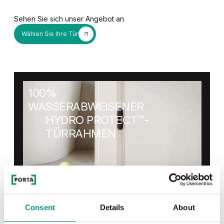
Sehen Sie sich unser Angebot an
Wählen Sie Ihre Tür
100%
WASSERABWEISENER
HYDRO PROTECT™-
TÜRRAHMEN
Widersteht Spielzeit, die in einer
Überschwemmung endet
Consent
Details
About
Die neue Generation der PORTA System-Türrahmen