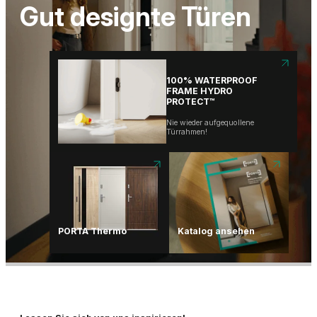
Eine Tür. Tausende
Gut designte Türen
Möglichkeiten.
100% WATERPROOF
FRAME HYDRO
PROTECT™
Nie wieder aufgequollene
Türrahmen!
PORTA HIDE
Eine Tür. Tausende
Möglichkeiten.
PORTA Thermo
Katalog ansehen
100% WATERPROOF
FRAME HYDRO
PROTECT™