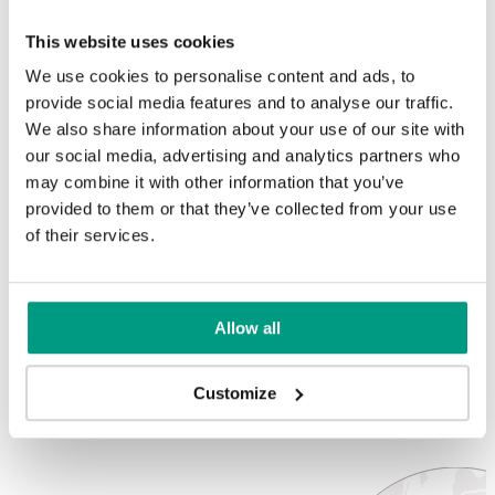
bestehen aus Holz-Poymer-Verbundwerkstoff, was für ein
Gefühl von Komfort und Sicherheit in Küche, Bad,
This website uses cookies
Waschmaschinenraum, überall dort, wo Oberflächen
chtung
besonders der Feuchtigkeit ausgesetzt sind, sorgt.
We use cookies to personalise content and ads, to
Genießen Sie beruhigt das Leben der HYDRO PROTECT™-
provide social media features and to analyse our traffic.
Türrahmen ist wasserabweisend.
We also share information about your use of our site with
Nie wieder aufgequollene Türrahmen in Nassräumen!
our social media, advertising and analytics partners who
may combine it with other information that you’ve
100% WASSERABWEISENDER TÜRRAHMEN HYDRO
provided to them or that they’ve collected from your use
PROTECT™
of their services.
Seit 35 Jahren stellen wir Türen her, die
Allow all
hochwertige Verarbeitung,
Langlebigkeit und modernes Design
Customize
kombinieren.