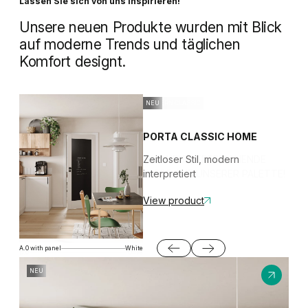
Lassen Sie sich von uns inspirieren!
Nie wieder aufgequollene
Türrahmen!
Unsere neuen Produkte wurden mit Blick
auf moderne Trends und täglichen
Komfort designt.
NEUESTE PRODUKTE
MODERN CLASSIC
NEU
PORTA AIR
OLIVE
PORTA CLASSIC HOME
Klassische Lösungen mit
EINE NEUE, ERFRISCHENDE
Zeitloser Stil, modern
subtilem Touch
FARBE AUF UNSERER PALETTE!
interpretiert
View product
View product
View product
P.3
Modern Classic
A.0 with panel
White
B.0
Olive
NEU