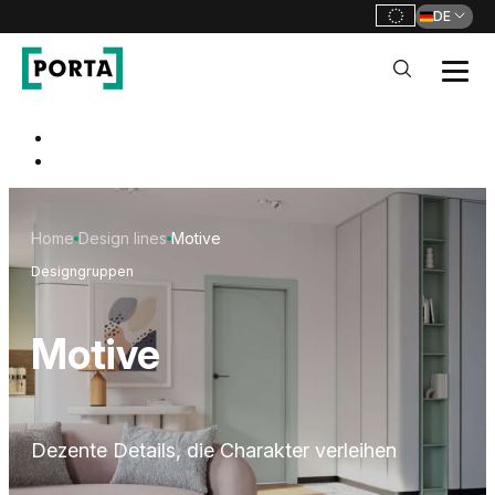
DE
PORTA Doors DE
Go to main navigation
Go to content
Home
Design lines
Motive
Designgruppen
Motive
Dezente Details, die Charakter verleihen