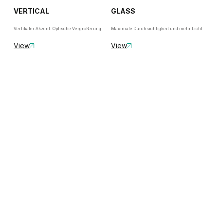
VERTICAL
GLASS
Vertikaler Akzent. Optische Vergrößerung
Maximale Durchsichtigkeit und mehr Licht
View
View