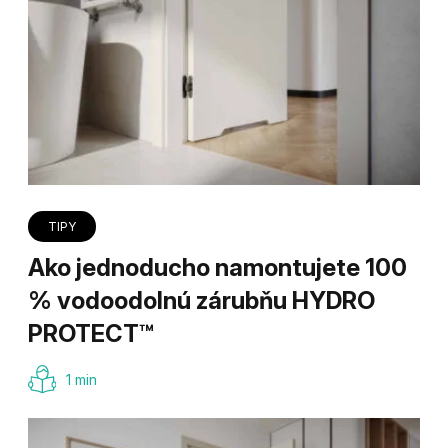
TIPY
Ako jednoducho namontujete 100
% vodoodolnú zárubňu HYDRO
PROTECT™
1 min