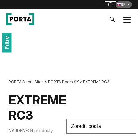
SK
PORTA Doors SK
Go to main navigation
Filtre
Go to content
PORTA Doors Sites
>
PORTA Doors SK
>
EXTREME RC3
EXTREME
RC3
NÁJDENÉ:
9
produkty